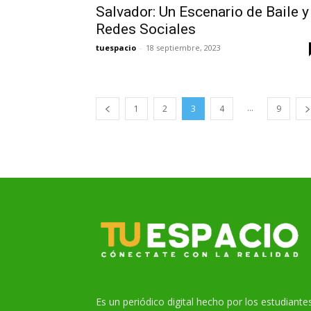
Salvador: Un Escenario de Baile y
Redes Sociales
tuespacio
-
18 septiembre, 2023
...
1
2
3
4
9
Es un periódico digital hecho por los estudiante