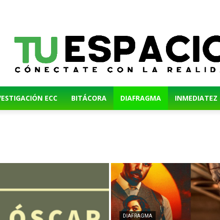
VESTIGACIÓN ECC
BITÁCORA
DIAFRAGMA
INMEDIATEZ
DIAFRAGMA