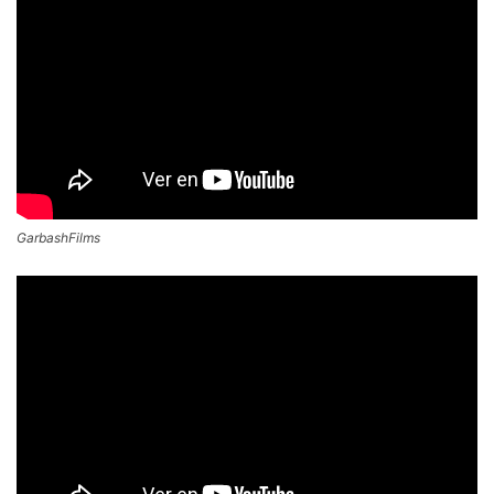
GarbashFilms