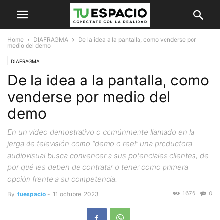
Home
DIAFRAGMA
De la idea a la pantalla, como venderse por
medio del demo
DIAFRAGMA
De la idea a la pantalla, como
venderse por medio del
demo
En un video demostrativo o comúnmente llamado en la
jerga de televisión como “demo o reel” una productora
audiovisual busca convencer a sus potenciales clientes, de
por qué les deben de contratar o tener como primera
opción frente a su competencia.
1676
0
By
tuespacio
-
11 octubre, 2023