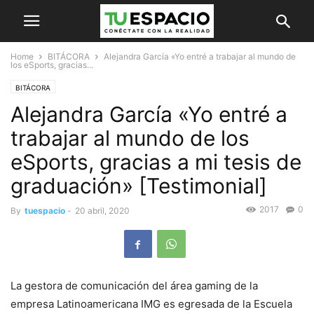
Home
BITÁCORA
Alejandra García «Yo entré a trabajar al mundo de
los eSports, gracias...
BITÁCORA
Alejandra García «Yo entré a
trabajar al mundo de los
eSports, gracias a mi tesis de
graduación» [Testimonial]
2017
0
By
tuespacio
-
20 abril, 2020
La gestora de comunicación del área gaming de la
empresa Latinoamericana IMG es egresada de la Escuela