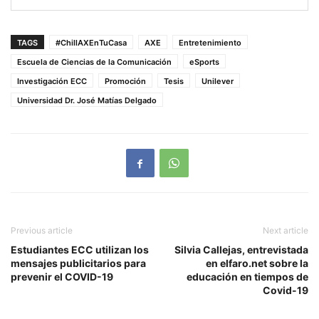
TAGS
#ChillAXEnTuCasa
AXE
Entretenimiento
Escuela de Ciencias de la Comunicación
eSports
Investigación ECC
Promoción
Tesis
Unilever
Universidad Dr. José Matías Delgado
Previous article
Next article
Estudiantes ECC utilizan los
Silvia Callejas, entrevistada
mensajes publicitarios para
en elfaro.net sobre la
prevenir el COVID-19
educación en tiempos de
Covid-19