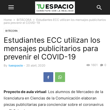
Home
BITÁCORA
Estudiantes ECC utilizan los mensajes publicitarios
para prevenir el COVID-19
BITÁCORA
Estudiantes ECC utilizan los
mensajes publicitarios para
prevenir el COVID-19
1601
0
By
tuespacio
-
20 abril, 2020
Proyecto de aula virtual
: Los alumnos de Mercadeo de la
licenciatura en Ciencias de la Comunicación elaboran
piezas publicitarias para concienciar sobre el coronavirus