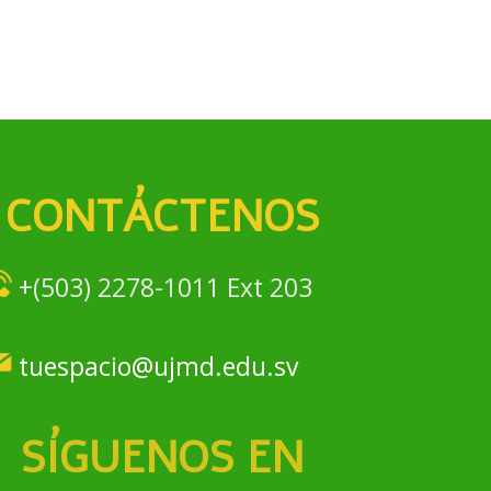
CONTÁCTENOS
+(503) 2278-1011 Ext 203
tuespacio@ujmd.edu.sv
SÍGUENOS EN