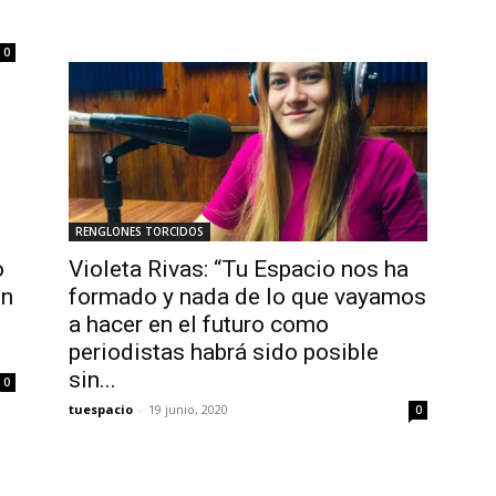
0
RENGLONES TORCIDOS
o
Violeta Rivas: “Tu Espacio nos ha
en
formado y nada de lo que vayamos
a hacer en el futuro como
periodistas habrá sido posible
sin...
0
tuespacio
-
19 junio, 2020
0