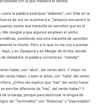
mpropiedad con la que masacra el idioma.
como la palabra esdrújula “diábetes”, con tilde en la
a fuerza de voz en la primera e. Tampoco encuentro la
cuando existe esa maravilla de sencillez que es el
cto. Me resigné a que algunos empleen el verbo
rmáticas, existiendo esa otra maravilla de sencillez
ctamente lo mismo. Pero a lo que no me voy a prestar
 Aquí, y en Zipaquirá y en Melgar de Arriba, donde
de Valladolid, la palabra correcta es: “mandar”.
erbo haber, con “abre”, del verbo abrir. Y mejor no
el verbo haber, o bien el árbol, con “halla” del verbo
 la niñera. ¿Cómo les explico que “haz” del verbo hacer
 se escribe diferente de “has”, del verbo haber? Y
ta de la baraja, porque para destrozar la lengua de
igno de “Termináitor” con “Robocop” y “Depredador”.