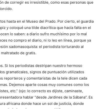
ión de corregir es irresistible, como esas personas que
torcido.
itos hasta en el Museo del Prado. Por cierto, el guardia
z y coloqué una tilde diacrítica que hacía falta en el
cen lo saben: a diario sufro muchísimo por lo mal
ces no compro el diario, ni lo leo en línea, porque ya
esión sadomasoquista: el periodista torturando al
 maltratado de gratis.
os. Si los periodistas destripan nuestro hermoso
idos gramaticales, signos de puntuación utilizados
s reporteros y comentaristas de la tele dicen cada
 venas. Dejemos aparte cosas muy comunes como los
stes, etc.” (ojo: lo correcto es dijiste, caminaste,
 presentadora hablar “desde Jardines de la Sábana”. Es
anura africana donde hace un sol de justicia, donde