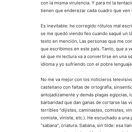
con la misma virulencia. Y para mí la tentac
tienen que enderezar cada cuadro que ven 
Es inevitable: he corregido rótulos mal escr
se me quedó viendo feo cuando saqué un lápi
texto en mención. Las personas que me cono
que escribimos en este país. Tanto, que a ve
sé que mi lectura va a convertirse en una s
idioma y yo sufriendo con el pobre lenguaje
No me va mejor con los noticieros televisiv
castellano con faltas de ortografía, sinsent
antojadizamente y demás plagas egipcias, lo
barbaridad que dan ganas de cortarse las
terribles “dijistes, caminastes, comistes, vini
comiste, viniste, etc.). He escuchado a una
“sabana”, criatura. Sabana, sin tilde: esa ll