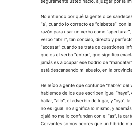
seguramente usted nació, a juzgar por la i
No entiendo por qué la gente dice sandeces 
“a”, cuando lo correcto es “diabetes”, con l
razón para usar un verbo como “aperturar”, 
verbo “abrir”, tan conciso, directo y perfe
“accesar” cuando se trata de cuestiones info
que es el verbo “entrar”, que significa exa
jamás es a ocupar ese bodrio de “mandatar”.
está descansando mi abuelo, en la provincia 
He leído a gente que confunde “habré” del v
hablemos de los que escriben igual “haya”, d
hallar, “allá”, el adverbio de lugar, y “aya”,
no es igual, no significa lo mismo, y además
ojalá no me lo confundan con el “as”, la car
Cervantes somos peores que un híbrido mal