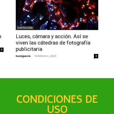
DIAFRAGMA
n
Luces, cámara y acción. Así se
viven las cátedras de fotografía
publicitaria
0
tuespacio
-
16 febrero, 2023
0
CONDICIONES DE
USO