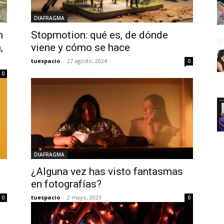
DIAFRAGMA
n
Stopmotion: qué es, de dónde
,
viene y cómo se hace
tuespacio
-
27 agosto, 2024
0
0
DIAFRAGMA
¿Alguna vez has visto fantasmas
en fotografías?
tuespacio
-
2 mayo, 2023
0
0