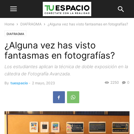
Home
DIAFRAGMA
¿Alguna vez has visto fantasmas en fotografías?
DIAFRAGMA
¿Alguna vez has visto
fantasmas en fotografías?
Los estudiantes aplican la técnica de doble exposición en la
cátedra de Fotografía Avanzada.
2250
0
By
tuespacio
-
2 mayo, 2023