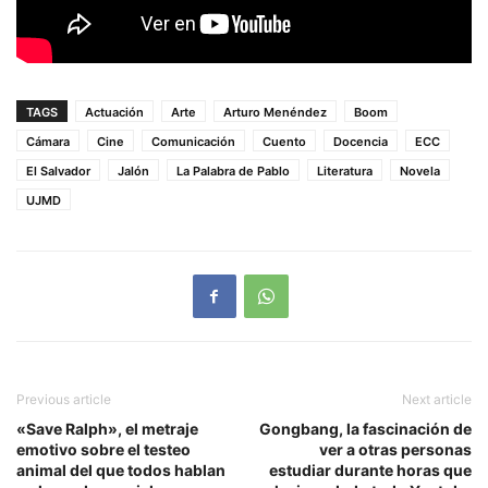
TAGS
Actuación
Arte
Arturo Menéndez
Boom
Cámara
Cine
Comunicación
Cuento
Docencia
ECC
El Salvador
Jalón
La Palabra de Pablo
Literatura
Novela
UJMD
Previous article
Next article
«Save Ralph», el metraje
Gongbang, la fascinación de
emotivo sobre el testeo
ver a otras personas
animal del que todos hablan
estudiar durante horas que