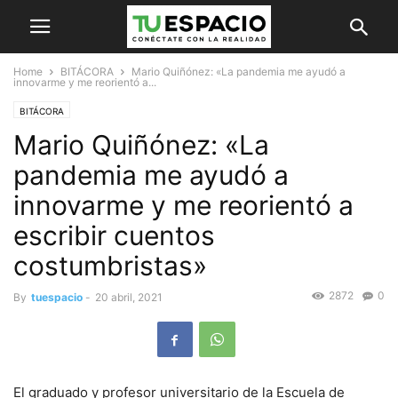
Home
BITÁCORA
Mario Quiñónez: «La pandemia me ayudó a
innovarme y me reorientó a...
BITÁCORA
Mario Quiñónez: «La
pandemia me ayudó a
innovarme y me reorientó a
escribir cuentos
costumbristas»
2872
0
By
tuespacio
-
20 abril, 2021
El graduado y profesor universitario de la Escuela de