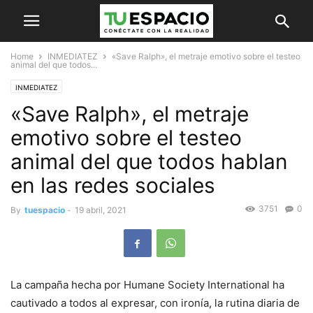
Home
INMEDIATEZ
«Save Ralph», el metraje emotivo sobre el testeo
animal del que todos...
INMEDIATEZ
«Save Ralph», el metraje
emotivo sobre el testeo
animal del que todos hablan
en las redes sociales
3751
0
By
tuespacio
-
19 abril, 2021
La campaña hecha por Humane Society International ha
cautivado a todos al expresar, con ironía, la rutina diaria de