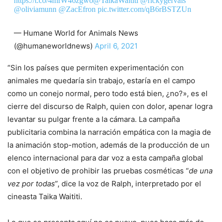
https://t.co/4mfW46zgwo
@TaikaWaititi
@rickygervais
@oliviamunn
@ZacEfron
pic.twitter.com/qB6rBSTZUn
— Humane World for Animals News
(@humaneworldnews)
April 6, 2021
“Sin los países que permiten experimentación con
animales me quedaría sin trabajo, estaría en el campo
como un conejo normal, pero todo está bien, ¿no?», es el
cierre del discurso de Ralph, quien con dolor, apenar logra
levantar su pulgar frente a la cámara. La campaña
publicitaria combina la narración empática con la magia de
la animación stop-motion, además de la producción de un
elenco internacional para dar voz a esta campaña global
con el objetivo de prohibir las pruebas cosméticas “
de una
vez por todas
”, dice la voz de Ralph, interpretado por el
cineasta Taika Waititi.