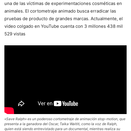
una de las víctimas de experimentaciones cosméticas en
animales. El cortometraje animado busca erradicar las
pruebas de producto de grandes marcas. Actualmente, el
video colgado en YouTube cuenta con 3 millones 438 mil
529 vistas
«Save Ralph» es un poderoso cortometraje de animación stop-motion, que
presenta a la ganadora del Oscar, Taika Waititi, como la voz de Ralph,
quien está siendo entrevistado para un documental, mientras realiza su