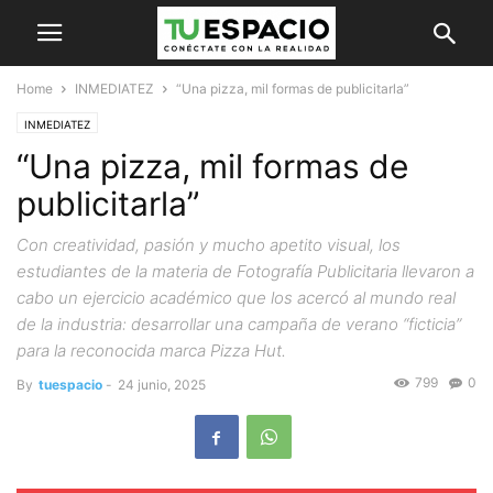
Home
INMEDIATEZ
“Una pizza, mil formas de publicitarla”
INMEDIATEZ
“Una pizza, mil formas de
publicitarla”
Con creatividad, pasión y mucho apetito visual, los
estudiantes de la materia de Fotografía Publicitaria llevaron a
cabo un ejercicio académico que los acercó al mundo real
de la industria: desarrollar una campaña de verano “ficticia”
para la reconocida marca Pizza Hut.
799
0
By
tuespacio
-
24 junio, 2025