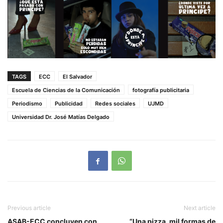
TAGS
ECC
El Salvador
Escuela de Ciencias de la Comunicación
fotografía publicitaria
Periodismo
Publicidad
Redes sociales
UJMD
Universidad Dr. José Matías Delgado
Previous article
Next article
ASAB-ECC concluyen con
“Una pizza, mil formas de