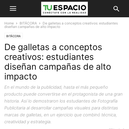
Home
BITÁCORA
De galletas a conceptos creativos: estudiantes
diseñan campañas de alto impacto
BITÁCORA
De galletas a conceptos
creativos: estudiantes
diseñan campañas de alto
impacto
En el mundo de la publicidad, hasta el más pequeño
producto puede convertirse en el protagonista de una gran
historia. Así lo demostraron los estudiantes de Fotografía
Publicitaria al desarrollar campañas visuales para distintas
marcas de galletas, en un ejercicio que combinó técnica,
creatividad y estrategia.