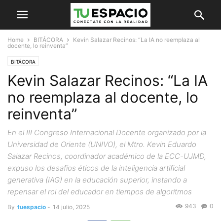
Home
BITÁCORA
Kevin Salazar Recinos: “La IA no reemplaza al
docente, lo reinventa”
BITÁCORA
Kevin Salazar Recinos: “La IA
no reemplaza al docente, lo
reinventa”
En el III Congreso Internacional Docente organizado por la
Universidad de Oriente (UNIVO), el Mtro. Kevin Eduardo
Salazar Recinos, coordinador académico de la ECC-UJMD,
expuso los desafíos éticos de la inteligencia artificial
generativa (IAG) en la educación superior, instando a
repensar el rol del educador en tiempos de algoritmos
943
0
By
tuespacio
-
14 julio, 2025