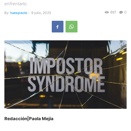
enfrentarlo.
897
0
By
tuespacio
-
9 julio, 2025
Redacción|Paola Mejía