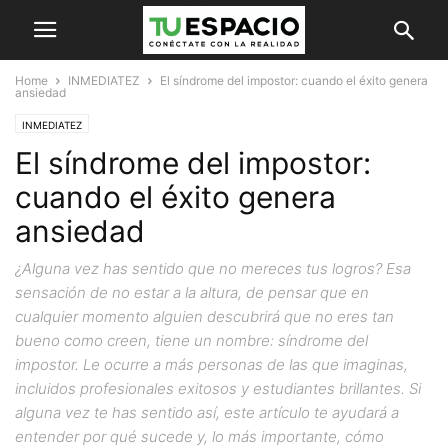
Home
INMEDIATEZ
El síndrome del impostor: cuando el éxito genera
ansiedad
INMEDIATEZ
El síndrome del impostor:
cuando el éxito genera
ansiedad
¿Alguna vez has sentido que no mereces tus logros? Esa
sensación de no estar a la altura, de pensar que en
cualquier momento alguien descubrirá que no eres tan
bueno como creen, tiene un nombre: síndrome del
impostor. Le ocurre a más personas de las que imaginas,
incluidos profesionales exitosos y estudiantes brillantes. Si
alguna vez te has sentido así, este artículo te ayudará a
entender por qué sucede y, lo más importante, cómo