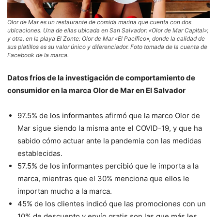
Olor de Mar es un restaurante de comida marina que cuenta con dos
ubicaciones. Una de ellas ubicada en San Salvador: «Olor de Mar Capital»;
y otra, en la playa El Zonte: Olor de Mar «El Pacífico», donde la calidad de
sus platillos es su valor único y diferenciador. Foto tomada de la cuenta de
Facebook de la marca.
Datos fríos de la investigación de comportamiento de
consumidor en la marca Olor de Mar en El Salvador
97.5% de los informantes afirmó que la marco Olor de
Mar sigue siendo la misma ante el COVID-19, y que ha
sabido cómo actuar ante la pandemia con las medidas
establecidas.
57.5% de los informantes percibió que le importa a la
marca, mientras que el 30% menciona que ellos le
importan mucho a la marca.
45% de los clientes indicó que las promociones con un
10% de descuento y envío gratis son las que más les