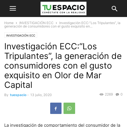
Home
INVESTIGACIÓN ECC
Investigación ECC:“Los Tripulantes”, la
generación de consumidores con el gusto exquisito en...
INVESTIGACIÓN ECC
Investigación ECC:“Los
Tripulantes”, la generación de
consumidores con el gusto
exquisito en Olor de Mar
Capital
2269
0
By
tuespacio
-
13 julio, 2020
La investigación de comportamiento del consumidor de la