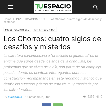
Home
INVESTIGACIÓN ECC
Los Chorros: cuatro siglos de desafíos y
misterios
INVESTIGACIÓN ECC
SIN CATEGORIZAR
Los Chorros: cuatro siglos de
desafíos y misterios
La carretera panamericana o “el callejón el guarumal” es un
enigma que surge desde los años de la conquista; los
problemas que se viven día a día, son parte de un complejo
pasado, donde se plantean interrogantes sobre su
construcción. Acompáñanos en este recorrido histórico que
detalla los sucesos y datos de esta vía muy transitada por
los salvadoreños.
9256
0
By
tuespacio
-
16 noviembre, 2023