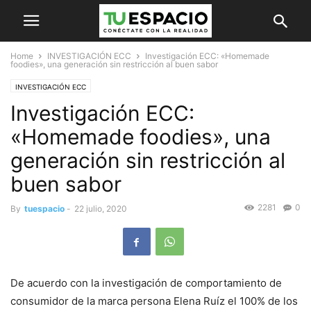
Home
INVESTIGACIÓN ECC
Investigación ECC: «Homemade
foodies», una generación sin restricción al buen sabor
INVESTIGACIÓN ECC
Investigación ECC:
«Homemade foodies», una
generación sin restricción al
buen sabor
2281
0
By
tuespacio
-
22 julio, 2020
De acuerdo con la investigación de comportamiento de
consumidor de la marca persona Elena Ruíz el 100% de los