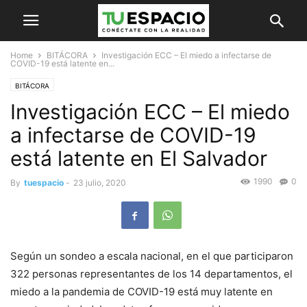
Home
BITÁCORA
Investigación ECC – El miedo a infectarse de
COVID-19 está latente en...
BITÁCORA
Investigación ECC – El miedo
a infectarse de COVID-19
está latente en El Salvador
1990
0
By
tuespacio
-
23 julio, 2020
Según un sondeo a escala nacional, en el que participaron
322 personas representantes de los 14 departamentos, el
miedo a la pandemia de COVID-19 está muy latente en