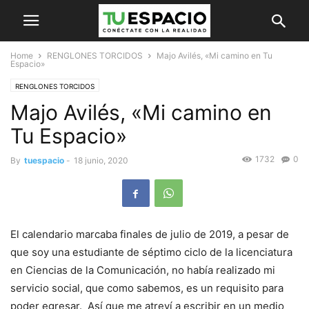
Home
RENGLONES TORCIDOS
Majo Avilés, «Mi camino en Tu
Espacio»
RENGLONES TORCIDOS
Majo Avilés, «Mi camino en
Tu Espacio»
1732
0
By
tuespacio
-
18 junio, 2020
El calendario marcaba finales de julio de 2019, a pesar de
que soy una estudiante de séptimo ciclo de la licenciatura
en Ciencias de la Comunicación, no había realizado mi
servicio social, que como sabemos, es un requisito para
poder egresar. Así que me atreví a escribir en un medio