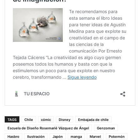
TAGS
Chile
cómic
Disney
Embajada de chile
Escuela de Diseño Rosemarié Vázquez de Ángel
Genzoman
Hasbro
Ilustración
Japón
manga
Marvel
Pokemón