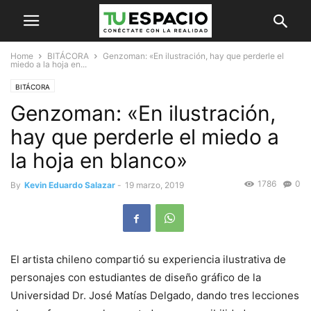
Home
BITÁCORA
Genzoman: «En ilustración, hay que perderle el
miedo a la hoja en...
BITÁCORA
Genzoman: «En ilustración,
hay que perderle el miedo a
la hoja en blanco»
1786
0
By
Kevin Eduardo Salazar
-
19 marzo, 2019
El artista chileno compartió su experiencia ilustrativa de
personajes con estudiantes de diseño gráfico de la
Universidad Dr. José Matías Delgado, dando tres lecciones