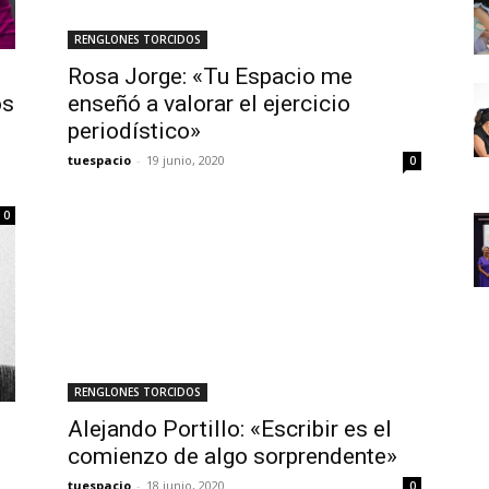
RENGLONES TORCIDOS
Rosa Jorge: «Tu Espacio me
os
enseñó a valorar el ejercicio
periodístico»
tuespacio
-
19 junio, 2020
0
0
RENGLONES TORCIDOS
Alejando Portillo: «Escribir es el
comienzo de algo sorprendente»
tuespacio
-
18 junio, 2020
0