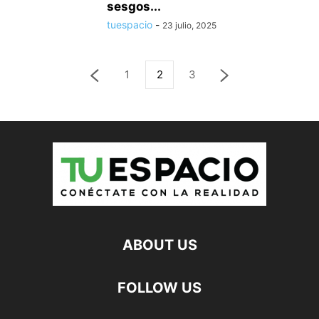
sesgos...
tuespacio
-
23 julio, 2025
1
2
3
ABOUT US
FOLLOW US