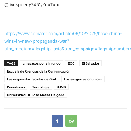
@livespeedy7451/YouTube
https://www.semafor.com/article/06/10/2025/how-china-
wins-in-new-propaganda-war?
utm_medium=flagship+asia&utm_campaign=flagshipnumber
TAGS
chispasos por el mundo
ECC
El Salvador
Escuela de Ciencias de la Comunicación
Las respuestas racistas de Grok
Los sesgos algorítmicos
Periodismo
Tecnología
UJMD
Universidad Dr. José Matías Delgado