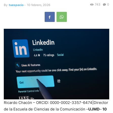
743
0
By
tuespacio
-
10 febrero, 2026
Ricardo Chacón – ORCID: 0000-0002-3357-6474|Director
de la Escuela de Ciencias de la Comunicación –
UJMD
–
10