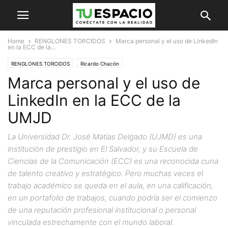
Home
RENGLONES TORCIDOS
Marca personal y el uso de LinkedIn
en la ECC de la...
RENGLONES TORCIDOS
Ricardo Chacón
Marca personal y el uso de
LinkedIn en la ECC de la
UMJD
La Universidad Dr. José Matías Delgado (UJMD) es una
institución de prestigio en El Salvador, y su Escuela de
Ciencias de la Comunicación (ECC) es una reconocida cuna
de talento creativo y estratégico. Pero muchas veces el
trabajo académico se queda en el aula, en una calificación,
en un portafolio de trabajos, cuando podría ser el comienzo
de una reputación profesional institucional o personal
vinculada estrechamente con el mundo laboral.