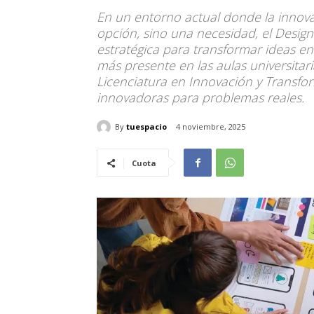
En un entorno actual donde la innovac
opción, sino una necesidad, el Desig
estratégica para transformar ideas en
más presente en las aulas universitari
Licenciatura en Innovación y Transfor
innovadoras para problemas reales.
By
tuespacio
4 noviembre, 2025
Cuota