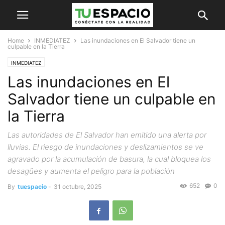
Home
INMEDIATEZ
Las inundaciones en El Salvador tiene un
culpable en la Tierra
INMEDIATEZ
Las inundaciones en El
Salvador tiene un culpable en
la Tierra
Las autoridades de El Salvador han emitido una alerta por
lluvias. El riesgo de inundaciones y deslizamientos se ve
agravado por la acumulación de basura, la cual bloquea los
desagües y aumenta el peligro para la población
652
0
By
tuespacio
-
31 octubre, 2025