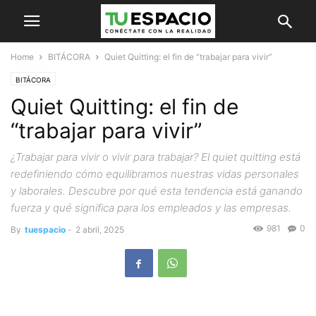
Home
BITÁCORA
Quiet Quitting: el fin de “trabajar para vivir”
BITÁCORA
Quiet Quitting: el fin de
“trabajar para vivir”
¿Trabajar para vivir o vivir para trabajar? El quiet quitting está
redefiniendo cómo equilibramos nuestras vidas personales
y laborales. Descubre por qué esta tendencia está ganando
fuerza y qué significa para los empleados y las empresas.
981
0
By
tuespacio
-
2 abril, 2025