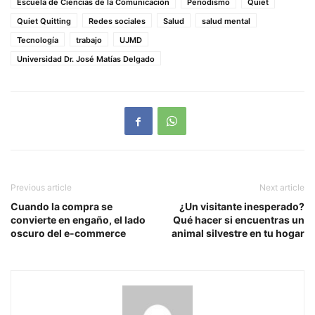
Escuela de Ciencias de la Comunicación
Periodismo
Quiet
Quiet Quitting
Redes sociales
Salud
salud mental
Tecnología
trabajo
UJMD
Universidad Dr. José Matías Delgado
Previous article
Next article
Cuando la compra se
¿Un visitante inesperado?
convierte en engaño, el lado
Qué hacer si encuentras un
oscuro del e-commerce
animal silvestre en tu hogar