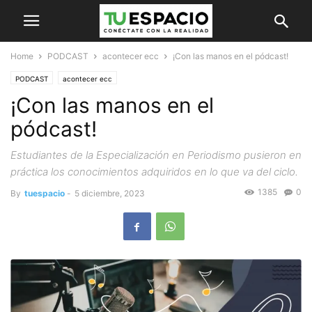
Home
PODCAST
acontecer ecc
¡Con las manos en el pódcast!
PODCAST
acontecer ecc
¡Con las manos en el
pódcast!
Estudiantes de la Especialización en Periodismo pusieron en
práctica los conocimientos adquiridos en lo que va del ciclo.
1385
0
By
tuespacio
-
5 diciembre, 2023