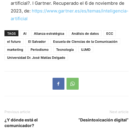
artificial?. I Gartner. Recuperado el 6 de noviembre de
2023, de:
https://www.gartner.es/es/temas/inteligencia-
artificial
TAGS
AI
Alianza estratégica
Análisis de datos
ECC
el futuro
El Salvador
Escuela de Ciencias de la Comunicación
marketing
Periodismo
Tecnología
UJMD
Universidad Dr. José Matías Delgado
Previous article
Next article
¿Y dónde está el
“Desintoxicación digital”
comunicador?