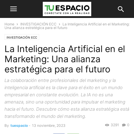
Home
INVESTIGACIÓN ECC
La Inteligencia Artificial en el Marketing:
Una alianza estratégica para el futuro
INVESTIGACIÓN ECC
La Inteligencia Artificial en el
Marketing: Una alianza
estratégica para el futuro
La colaboración entre profesionales del marketing y la
inteligencia artificial es la clave para el éxito en un mundo
empresarial en constante evolución. La IA no es una
amenaza, sino una oportunidad para impulsar el marketing
hacia el futuro. Descubre cómo esta alianza estratégica está
transformando el mundo del marketing.
3291
0
By
tuespacio
-
13 noviembre, 2023