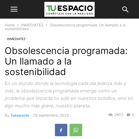
Home
INMEDIATEZ
Obsolescencia programada: Un llamado a la
sostenibilidad
INMEDIATEZ
Obsolescencia programada:
Un llamado a la
sostenibilidad
En un mundo donde la tecnología cada día avanza más y
más, la obsolescencia programada emerge como un
problema que impacta no solo en nuestros bolsillos, sino en
algo mucho más grave, nuestro planeta.
2803
0
By
tuespacio
-
26 septiembre, 2023