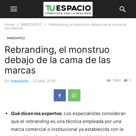
Home
INMEDIATEZ
Rebranding, el monstruo debajo de la cama de
las marcas
INMEDIATEZ
Rebranding, el monstruo
debajo de la cama de las
marcas
1884
0
By
tuespacio
-
10 abril, 2019
Qué dicen los expertos:
Los especialistas consideran
que el
rebranding
es una técnica empleada por una
marca comercial o institucional ya establecida con la