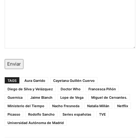
Enviar
TAGS
Aura Garrido
Cayetana Guillén Cuervo
Diego de Silva y Velázquez
Doctor Who
Francesca Piñón
Guernica
Jaime Blanch
Lope de Vega
Miguel de Cervantes.
Ministerio del Tiempo
Nacho Fresneda
Natalia Millán
Netflix
Picasso
Rodolfo Sancho
Series españolas
TVE
Universidad Autónoma de Madrid