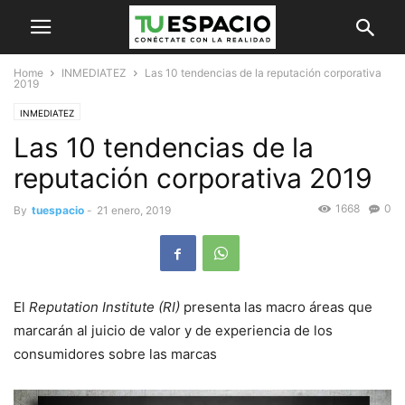
Home
INMEDIATEZ
Las 10 tendencias de la reputación corporativa
2019
INMEDIATEZ
Las 10 tendencias de la
reputación corporativa 2019
1668
0
By
tuespacio
-
21 enero, 2019
El
Reputation Institute (RI)
presenta las macro áreas que
marcarán al juicio de valor y de experiencia de los
consumidores sobre las marcas