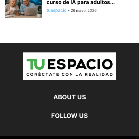
curso de IA para adultos...
tuespacio
-
26 mayo, 2026
ABOUT US
FOLLOW US