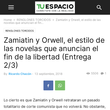
Home
RENGLONES TORCIDOS
Zamiatin y Orwell, el estilo de las
novelas que anuncian el fin...
RENGLONES TORCIDOS
Zamiatin y Orwell, el estilo de
las novelas que anuncian el
fin de la libertad (Entrega
2/3)
5506
1
By
Ricardo Chacón
-
13 septiembre, 2018
Lo cierto es que Zamiatin y Orwell retrataran un pasado
totalitario de corte comunista que no volverá. No obstante,