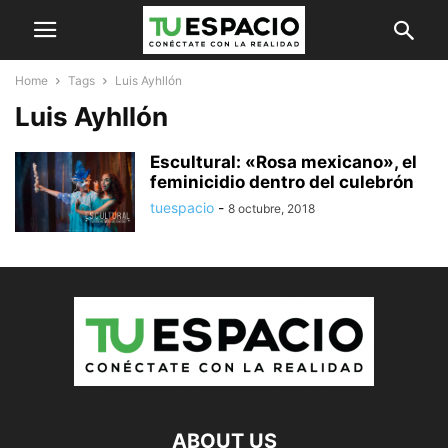
Home
Tags
Luis Ayhllón
Luis Ayhllón
Escultural: «Rosa mexicano», el
feminicidio dentro del culebrón
tuespacio
-
8 octubre, 2018
ABOUT US