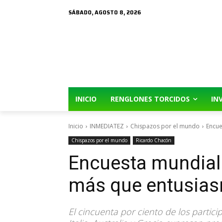
SÁBADO, AGOSTO 8, 2026
INICIO
RENGLONES TORCIDOS
IN
Inicio
INMEDIATEZ
Chispazos por el mundo
Encue
Chispazos por el mundo
Ricardo Chacón
Encuesta mundial 
más que entusias
El cincuenta por ciento de los partic