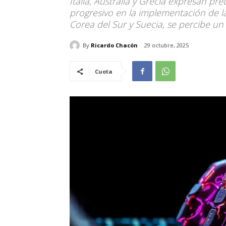
Italia, Australia y Grecia expresan p
progresivo en la implementación de la i
Corea del Sur y Suecia, se percibe u
By
Ricardo Chacón
29 octubre, 2025
Cuota