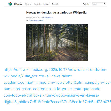
https://diff.wikimedia.org/2025/10/17/new-user-trends-on-
wikipedia/?utm_source=ai-news.talent-
academy.com&utm_medium=newsletter&utm_campaign=los
humanos-crean-contenido-la-ia-ya-se-esta-quedando-
con-todo-el-trafico-el-nuevo-robo-masivo-en-la-era-
digital&_bhlid=7e516ffcbfa7aeccf37fc38ad1d37eb5ed73b07