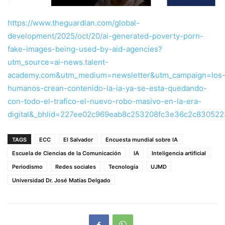
https://www.theguardian.com/global-
development/2025/oct/20/ai-generated-poverty-porn-
fake-images-being-used-by-aid-agencies?
utm_source=ai-news.talent-
academy.com&utm_medium=newsletter&utm_campaign=los
humanos-crean-contenido-la-ia-ya-se-esta-quedando-
con-todo-el-trafico-el-nuevo-robo-masivo-en-la-era-
digital&_bhlid=227ee02c969eab8c253208fc3e36c2c83052
TAGS
ECC
El Salvador
Encuesta mundial sobre IA
Escuela de Ciencias de la Comunicación
IA
Inteligencia artificial
Periodismo
Redes sociales
Tecnología
UJMD
Universidad Dr. José Matías Delgado