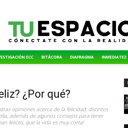
VESTIGACIÓN ECC
BITÁCORA
DIAFRAGMA
INMEDIATEZ
eliz? ¿Por qué?
ras opiniones acerca de la felicidad; distintos
ella, además de algunos consejos para tener
an felices, que la vida es muy corta!