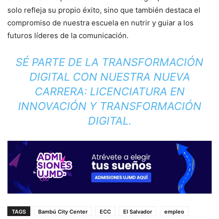
solo refleja su propio éxito, sino que también destaca el
compromiso de nuestra escuela en nutrir y guiar a los
futuros líderes de la comunicación.
SÉ PARTE DE LA TRANSFORMACIÓN
DIGITAL CON NUESTRA NUEVA
CARRERA: LICENCIATURA EN
INNOVACIÓN Y TRANSFORMACIÓN
DIGITAL.
TAGS
Bambú City Center
ECC
El Salvador
empleo