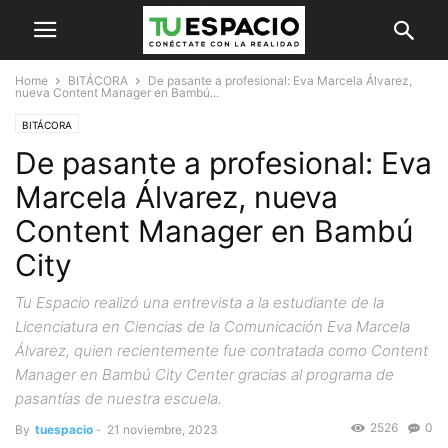
Home
BITÁCORA
De pasante a profesional: Eva Marcela Álvarez,
nueva Content Manager en Bambú...
BITÁCORA
De pasante a profesional: Eva
Marcela Álvarez, nueva
Content Manager en Bambú
City
Tu Espacio realizó una entrevista a la estudiante de la
Licenciatura en Ciencias de la Comunicación Eva Marcela
Álvarez, quien recientemente fue contratada como Content
Manager en Bambú City Center gracias al programa de
pasantías de nuestra escuela.
2526
0
By
tuespacio
-
21 noviembre, 2023