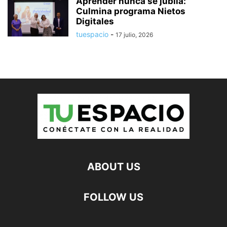
Aprender nunca se jubila:
Culmina programa Nietos
Digitales
tuespacio
-
17 julio, 2026
ABOUT US
FOLLOW US