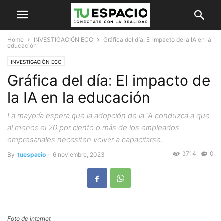
Home
INVESTIGACIÓN ECC
Gráfica del día: El impacto de la IA en la
educación
INVESTIGACIÓN ECC
Gráfica del día: El impacto de
la IA en la educación
La mayoría espera que la adopción de la IA conduzca a que
al menos el 20 por ciento o más de los empleados
empresariales necesiten volver a capacitarse.
3714
0
By
tuespacio
-
6 noviembre, 2023
Foto de internet