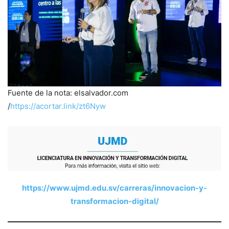
Fuente de la nota: elsalvador.com
/
https://acortar.link/zt6Nyw
https://www.ujmd.edu.sv/carreras/innovacion-y-
transformacion-digital/