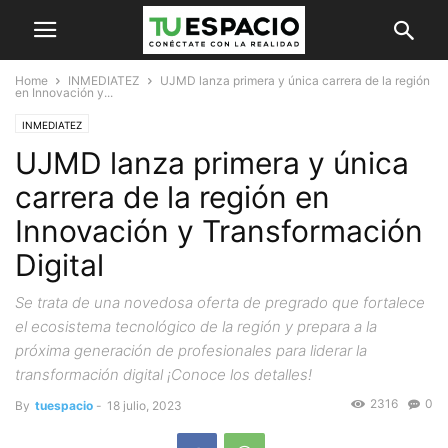
Home
INMEDIATEZ
UJMD lanza primera y única carrera de la región
en Innovación y...
INMEDIATEZ
UJMD lanza primera y única
carrera de la región en
Innovación y Transformación
Digital
Se trata de una novedosa oferta de pregrado que fortalece
el ecosistema tecnológico de la región y prepara a la
próxima generación de profesionales para liderar la
transformación digital ¡Conoce los detalles!
2316
0
By
tuespacio
-
18 julio, 2023