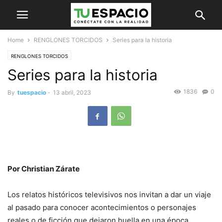
Home
RENGLONES TORCIDOS
Series para la historia
RENGLONES TORCIDOS
Series para la historia
1836
0
By
tuespacio
-
13 abril, 2023
Por Christian Zárate
Los relatos históricos televisivos nos invitan a dar un viaje
al pasado para conocer acontecimientos o personajes
reales o de ficción que dejaron huella en una época