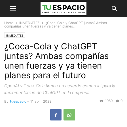
Home
INMEDIATEZ
¿Coca-Cola y ChatGPT juntas? Ambas
compañías unen fuerzas y ya tienen planes...
INMEDIATEZ
¿Coca-Cola y ChatGPT
juntas? Ambas compañías
unen fuerzas y ya tienen
planes para el futuro
OpenAI y Coca-Cola firman un acuerdo comercial para la
implementación de ChatGPT en la empresa.
1960
0
By
tuespacio
-
11 abril, 2023