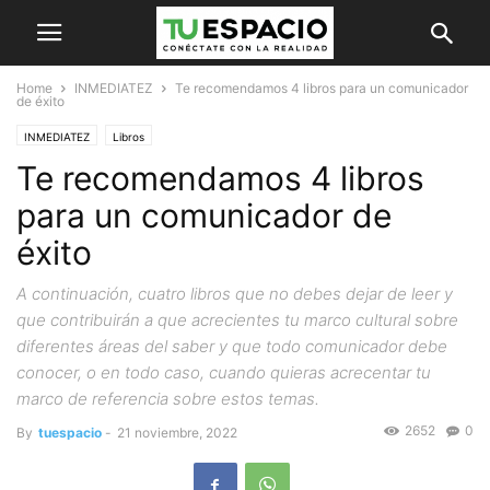
Home
INMEDIATEZ
Te recomendamos 4 libros para un comunicador
de éxito
INMEDIATEZ
Libros
Te recomendamos 4 libros
para un comunicador de
éxito
A continuación, cuatro libros que no debes dejar de leer y
que contribuirán a que acrecientes tu marco cultural sobre
diferentes áreas del saber y que todo comunicador debe
conocer, o en todo caso, cuando quieras acrecentar tu
marco de referencia sobre estos temas.
2652
0
By
tuespacio
-
21 noviembre, 2022