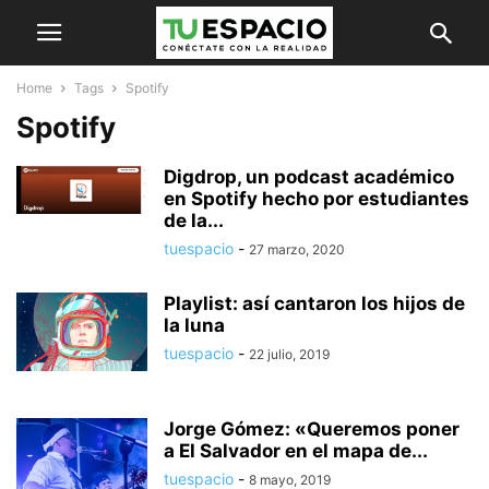
Home
Tags
Spotify
Spotify
Digdrop, un podcast académico
en Spotify hecho por estudiantes
de la...
tuespacio
-
27 marzo, 2020
Playlist: así cantaron los hijos de
la luna
tuespacio
-
22 julio, 2019
Jorge Gómez: «Queremos poner
a El Salvador en el mapa de...
tuespacio
-
8 mayo, 2019