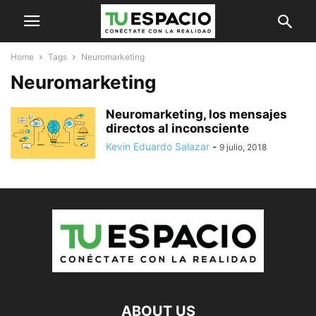
Home
Tags
Neuromarketing
Neuromarketing
Neuromarketing, los mensajes
directos al inconsciente
Kevin Eduardo Salazar
-
9 julio, 2018
ABOUT US