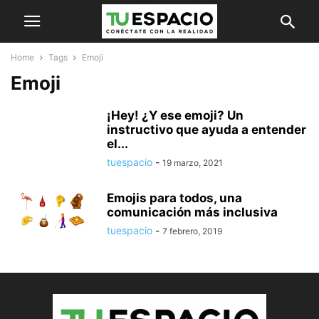
Home
Tags
Emoji
Emoji
¡Hey! ¿Y ese emoji? Un
instructivo que ayuda a entender
el...
tuespacio
-
19 marzo, 2021
Emojis para todos, una
comunicación más inclusiva
tuespacio
-
7 febrero, 2019