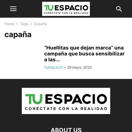
Home
Tags
Capaña
capaña
“Huellitas que dejan marca” una
campaña que busca sensibilizar
a las...
tuespacio
-
29 mayo, 2023
ABOUT US