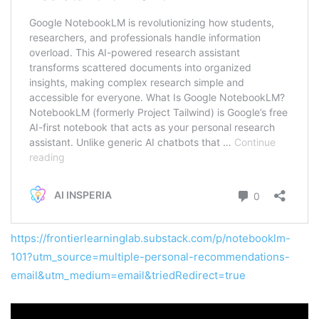
https://frontierlearninglab.substack.com/p/notebooklm-
101?utm_source=multiple-personal-recommendations-
email&utm_medium=email&triedRedirect=true