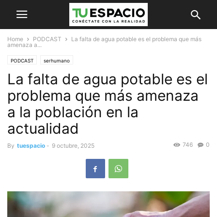
Home
PODCAST
La falta de agua potable es el problema que más
amenaza a...
PODCAST
serhumano
La falta de agua potable es el
problema que más amenaza
a la población en la
actualidad
746
0
By
tuespacio
-
9 octubre, 2025